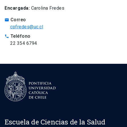
Encargada:
Carolina Fredes
Correo
mail
cpfredes@uc.cl
Teléfono
phone
22 354 6794
Escuela de Ciencias de la Salud