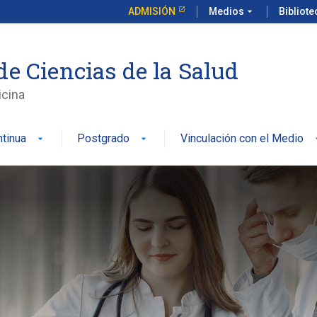
ADMISIÓN
Medios
arrow_drop_down
Bibliot
de Ciencias de la Salud
icina
tinua
Postgrado
Vinculación con el Medio