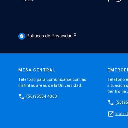
Políticas de Privacidad
verified_user
MESA CENTRAL
EMERGE
Teléfono para comunicarse con las
Teléfono e
distintas áreas de la Universidad.
situación 
dentro de
phone
(56)95504 4000
phone
(56)9
launch
Ir al 