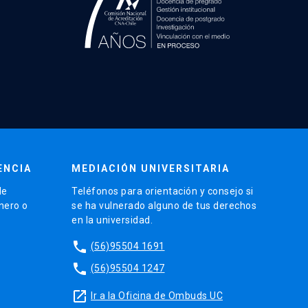
ENCIA
MEDIACIÓN UNIVERSITARIA
de
Teléfonos para orientación y consejo si
énero o
se ha vulnerado alguno de tus derechos
en la universidad.
phone
(56)95504 1691
phone
(56)95504 1247
launch
Ir a la Oficina de Ombuds UC