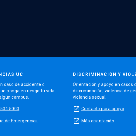
NCIAS UC
DISCRIMINACIÓN Y VIOL
n caso de accidente o
Orientación y apoyo en casos 
que ponga en riesgo tu vida
discriminación, violencia de g
 algún campus.
violencia sexual.
launch
5504 5000
Contacto para apoyo
launch
sitio de Emergencias
Más orientación