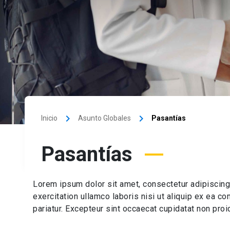
keyboard_arrow_right
keyboard_arrow_right
Inicio
Asunto Globales
Pasantías
Pasantías
Lorem ipsum dolor sit amet, consectetur adipiscing
exercitation ullamco laboris nisi ut aliquip ex ea c
pariatur. Excepteur sint occaecat cupidatat non proid