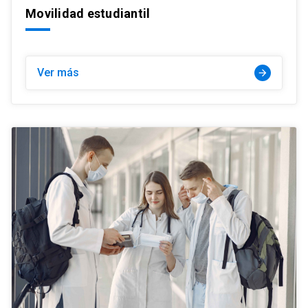
Movilidad estudiantil
Ver más
arrow_forward