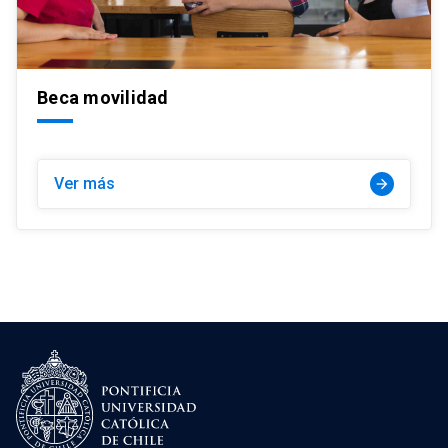
Beca movilidad
Ver más
arrow_forward