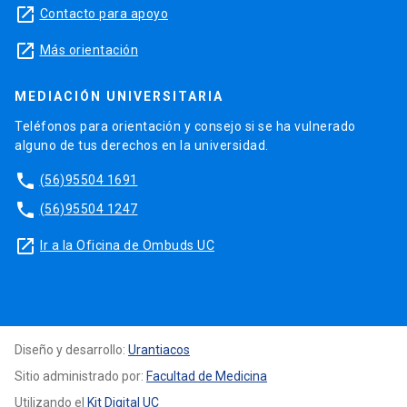
launch
Contacto para apoyo
launch
Más orientación
MEDIACIÓN UNIVERSITARIA
Teléfonos para orientación y consejo si se ha vulnerado
alguno de tus derechos en la universidad.
phone
(56)95504 1691
phone
(56)95504 1247
launch
Ir a la Oficina de Ombuds UC
Diseño y desarrollo:
Urantiacos
Sitio administrado por:
Facultad de Medicina
Utilizando el
Kit Digital UC